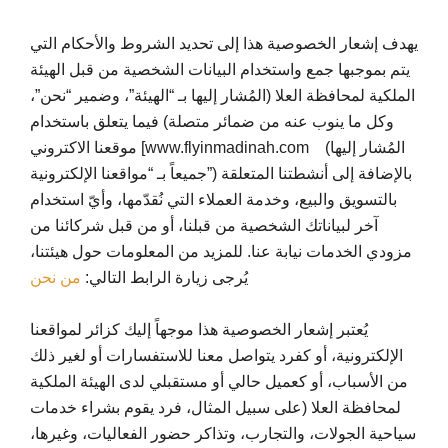
يهدف إشعار الخصوصية هذا إلى تحديد الشروط والأحكام التي
يتم بموجبها جمع واستخدام البيانات الشخصية من قبل الهيئة
الملكية لمحافظة العلا (المُشار إليها بـ “الهيئة”، وضمير “نحن”،
وكل ما ينوب عنه من ضمائر متصلة) فيما يتعلق باستخدام
موقعنا الاكتروني [www.flyinmadinah.com (المُشار إليها
جميعاً بـ “مواقعنا الإلكترونية”) بالإضافة إلى أنشطتنا المتعلقة
بالتسويق والبيع، وخدمة العملاء التي نُقدّمها، وأيّ استخدام
آخر لبياناتك الشخصية من قبلنا، أو من قبل شركائنا من
مزودي الخدمات نيابة عنا. للمزيد من المعلومات حول هيئتنا،
يُرجى زيارة الرابط التالي:
من نحن
يُعتبر إشعار الخصوصية هذا موجهاً إليك كزائر لمواقعنا
الإلكترونية، أو كفرد يتواصل معنا للاستفسارات أو لغير ذلك
من الأسباب، أو كعميل حالي أو مستقبلي لدى الهيئة الملكية
لمحافظة العلا (على سبيل المثال، فرد يقوم بشراء خدمات
سياحية الجولات، والتجارب، وتذاكر حضور الفعاليات، وغيرها،