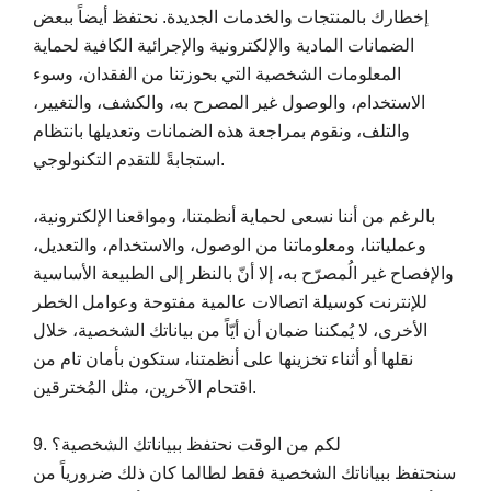
إخطارك بالمنتجات والخدمات الجديدة. نحتفظ أيضاً ببعض
الضمانات المادية والإلكترونية والإجرائية الكافية لحماية
المعلومات الشخصية التي بحوزتنا من الفقدان، وسوء
الاستخدام، والوصول غير المصرح به، والكشف، والتغيير،
والتلف، ونقوم بمراجعة هذه الضمانات وتعديلها بانتظام
استجابةً للتقدم التكنولوجي.
بالرغم من أننا نسعى لحماية أنظمتنا، ومواقعنا الإلكترونية،
وعملياتنا، ومعلوماتنا من الوصول، والاستخدام، والتعديل،
والإفصاح غير الُمصرّح به، إلا أنّ بالنظر إلى الطبيعة الأساسية
للإنترنت كوسيلة اتصالات عالمية مفتوحة وعوامل الخطر
الأخرى، لا يُمكننا ضمان أن أيّاً من بياناتك الشخصية، خلال
نقلها أو أثناء تخزينها على أنظمتنا، ستكون بأمان تام من
اقتحام الآخرين، مثل المُخترقين.
9. لكم من الوقت نحتفظ ببياناتك الشخصية؟
سنحتفظ ببياناتك الشخصية فقط لطالما كان ذلك ضرورياً من