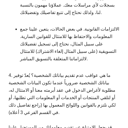
بسجلات لأي مراسلات معك. عملاؤنا مهمون بالنسبة
لنا، ولذلك نحتاج إلى تتبع تفاصيلك وتفضيلاتك.
الالتزامات القانونية. في بعض الحالات، يتعين علينا جمع
المعلومات والاحتفاظ بها للامتثال للقوانين السارية.
على سبيل المثال، نحتاج إلى تسجيل تفضيلاتك
التسويقية (على سبيل المثال إلغاء الاشتراك) للامتثال
لالتزاماتنا المتعلقة بالتسويق المباشر.
4. ما هي عواقب عدم تقديم بياناتك الشخصية؟ يُعدّ توفير
بياناتك الشخصية ضرورياً عندما تكون البيانات الشخصية
مطلوبة لأغراض الدخول في عقد أبرمته معنا أو الامتثال له،
أو لتلقي المنتجات أو الخدمات أو المعلومات التي تطلبها، أو
لكي نلتزم بالقوانين واللوائح المعمول بها (راجع تفاصيل ذلك
في القسم الفرعي 3 أعلاه).
قد يجعل الامتناع عن تقديم معلوماتك من المستحيل علينا